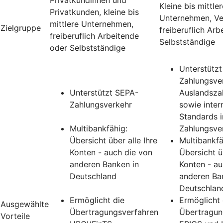
Kleine bis mittler
Privatkunden, kleine bis
Unternehmen, Ve
mittlere Unternehmen,
Zielgruppe
freiberuflich Ar
freiberuflich Arbeitende
Selbstständige
oder Selbstständige
Unterstütz
Zahlungsver
Unterstützt SEPA-
Auslandsza
Zahlungsverkehr
sowie inter
Standards 
Multibankfähig:
Zahlungsve
Übersicht über alle Ihre
Multibankfä
Konten - auch die von
Übersicht üb
anderen Banken in
Konten - au
Deutschland
anderen Ba
Deutschlan
Ermöglicht die
Ermöglicht 
Ausgewählte
Übertragungsverfahren
Übertragun
Vorteile