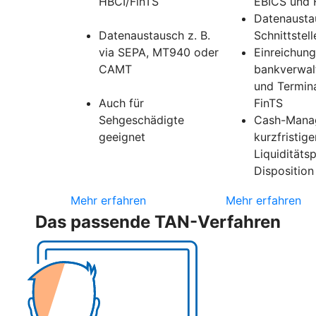
HBCI/FinTS
EBICS und 
Datenausta
Datenaustausch z. B.
Schnittstell
via SEPA, MT940 oder
Einreichung
CAMT
bankverwal
und Termin
Auch für
FinTS
Sehgeschädigte
Cash-Mana
geeignet
kurzfristige
Liquiditäts
Disposition
Mehr erfahren
Mehr erfahren
Das passende TAN-Verfahren