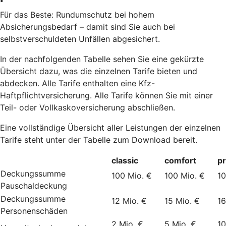
Für das Beste: Rundumschutz bei hohem
Absicherungsbedarf – damit sind Sie auch bei
selbstverschuldeten Unfällen abgesichert.
In der nachfolgenden Tabelle sehen Sie eine gekürzte
Übersicht dazu, was die einzelnen Tarife bieten und
abdecken. Alle Tarife enthalten eine Kfz-
Haftpflichtversicherung. Alle Tarife können Sie mit einer
Teil- oder Vollkaskoversicherung abschließen.
Eine vollständige Übersicht aller Leistungen der einzelnen
Tarife steht unter der Tabelle zum Download bereit.
classic
comfort
p
Deckungssumme
100 Mio. €
100 Mio. €
10
Pauschaldeckung
Deckungssumme
12 Mio. €
15 Mio. €
16
Personenschäden
2 Mio. €
5 Mio. €
10