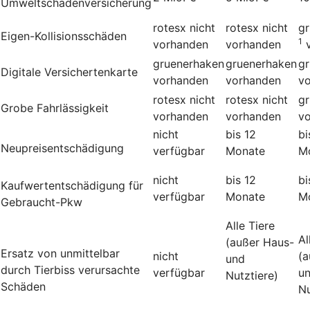
Umweltschadenversicherung
rotesx
nicht
rotesx
nicht
g
Eigen-Kollisionsschäden
1
vorhanden
vorhanden
gruenerhaken
gruenerhaken
g
Digitale Versichertenkarte
vorhanden
vorhanden
v
rotesx
nicht
rotesx
nicht
g
Grobe Fahrlässigkeit
vorhanden
vorhanden
v
nicht
bis 12
bi
Neupreisentschädigung
verfügbar
Monate
M
nicht
bis 12
bi
Kauf­wert­entschädi­gung für
verfügbar
Monate
M
Gebraucht-Pkw
Alle Tiere
Al
(außer Haus-
Ersatz von unmittelbar
nicht
(a
und
durch Tierbiss verur­sachte
verfügbar
u
Nutztiere)
Schäden
Nu