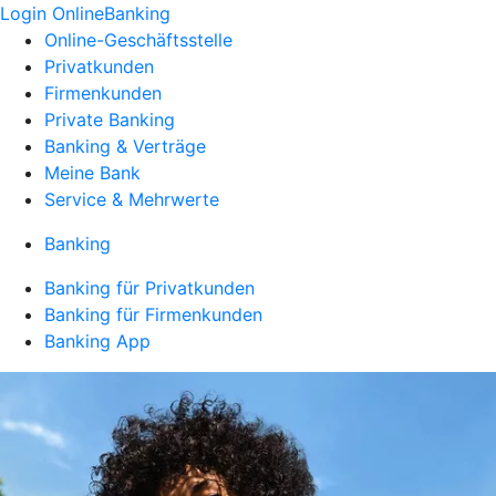
Login OnlineBanking
Online-Geschäftsstelle
Privatkunden
Firmenkunden
Private Banking
Banking & Verträge
Meine Bank
Service & Mehrwerte
Banking
Banking für Privatkunden
Banking für Firmenkunden
Banking App