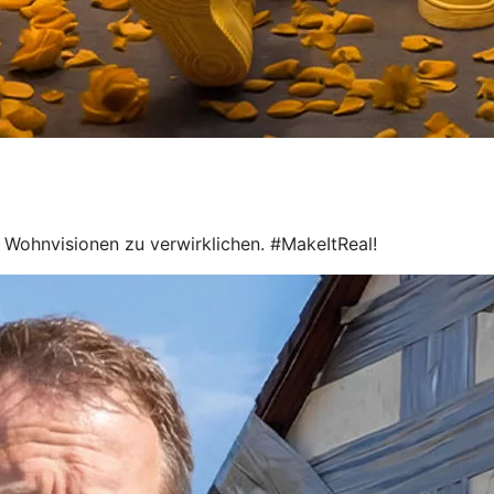
le Wohnvisionen zu verwirklichen. #MakeItReal!