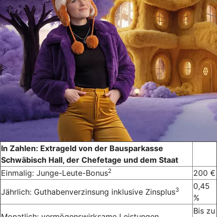
In Zahlen: Extrageld von der Bausparkasse
Schwäbisch Hall, der Chefetage und dem Staat
2
Einmalig: Junge-Leute-Bonus
200 €
0,45
3
Jährlich: Guthabenverzinsung inklusive Zinsplus
%
Bis zu
Monatlich: vermögenswirksame Leistungen